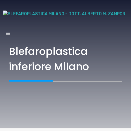
Vai
al
contenuto
MENU
Blefaroplastica
inferiore Milano