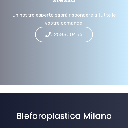
Un nostro esperto saprà rispondere a tutte le
vostre domande!
0258300455
Blefaroplastica Milano